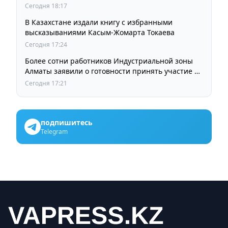
остается прежней
Сегодня 18:17
В Казахстане издали книгу с избранными
высказываниями Касым-Жомарта Токаева
Сегодня 17:24
Более сотни работников Индустриальной зоны
Алматы заявили о готовности принять участие в
выборах членов Курылтая
Сегодня 17:21
подпишитесь
Telegram