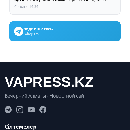
ждут от выборов депутатов Курултая
Сегодня 16:36
подпишитесь
Telegram
Вечерний Алматы - Новостной сайт
Сілтемелер