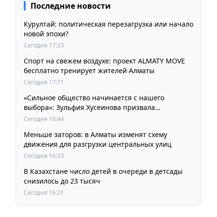
Последние новости
Курултай: политическая перезагрузка или начало
новой эпохи?
Сегодня 17:33
Спорт на свежем воздухе: проект ALMATY MOVE
бесплатно тренирует жителей Алматы
Сегодня 17:11
«Сильное общество начинается с нашего
выбора»: Зульфия Хусеинова призвала
казахстанцев принять участие в выборах
Сегодня 16:44
депутатов Курултая
Меньше заторов: в Алматы изменят схему
движения для разгрузки центральных улиц
Сегодня 16:33
В Казахстане число детей в очереди в детсады
снизилось до 23 тысяч
Сегодня 16:21