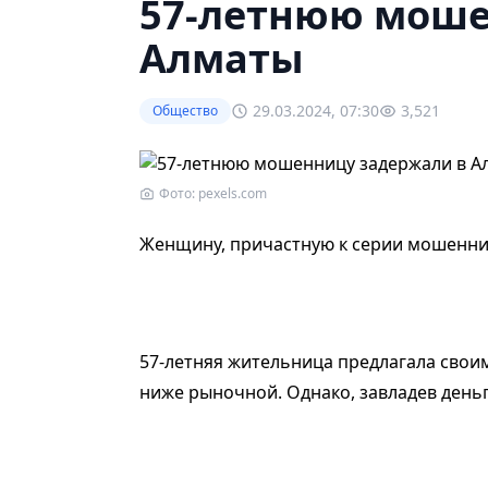
57-летнюю моше
Алматы
29.03.2024, 07:30
3,521
Общество
Фото: pexels.com
Женщину, причастную к серии мошенни
57-летняя жительница предлагала свои
ниже рыночной. Однако, завладев деньг