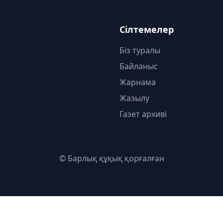
Сілтемелер
Біз туралы
Байланыс
Жарнама
Жазылу
Газет архиві
© Барлық құқық қорғалған