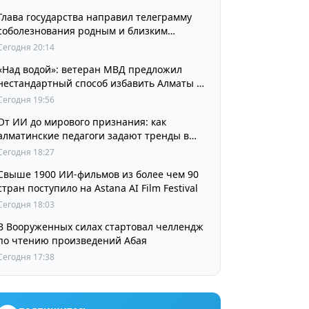
Глава государства направил телеграмму
соболезнования родным и близким
выдающегося кинорежиссера Ардака
Сегодня 20:14
Амиркулова
«Над водой»: ветеран МВД предложил
нестандартный способ избавить Алматы от
пробок и смога
Сегодня 19:56
От ИИ до мирового признания: как
алматинские педагоги задают тренды в
изучении языков
Сегодня 18:27
Свыше 1900 ИИ-фильмов из более чем 90
стран поступило на Astana AI Film Festival
Сегодня 18:03
В Вооруженных силах стартовал челлендж
по чтению произведений Абая
Сегодня 17:38