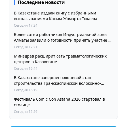
Последние новости
В Казахстане издали книгу с избранными
высказываниями Касым-Жомарта Токаева
Сегодня 17:24
Более сотни работников Индустриальной зоны
Алматы заявили о готовности принять участие в
выборах членов Курылтая
Сегодня 17:21
Минздрав расширит сеть травматологических
центров в Казахстане
Сегодня 16:44
В Казахстане завершен ключевой этап
строительства Транскаспийской волоконно-
оптической линии связи
Сегодня 16:19
Фестиваль Comic Con Astana 2026 стартовал в
столице
Сегодня 15:56