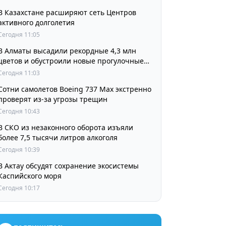
В Казахстане расширяют сеть Центров
активного долголетия
Сегодня 11:05
В Алматы высадили рекордные 4,3 млн
цветов и обустроили новые прогулочные
зоны
Сегодня 11:03
Сотни самолетов Boeing 737 Max экстренно
проверят из-за угрозы трещин
Сегодня 10:43
В СКО из незаконного оборота изъяли
более 7,5 тысячи литров алкоголя
Сегодня 10:39
В Актау обсудят сохранение экосистемы
Каспийского моря
Сегодня 10:17