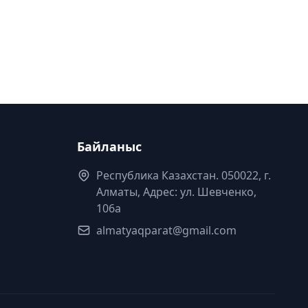
Байланыс
Республика Казахстан. 050022, г.
Алматы, Адрес: ул. Шевченко,
106а
almatyaqparat@gmail.com