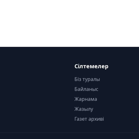
Сілтемелер
Біз туралы
Байланыс
Жарнама
Жазылу
Газет архиві