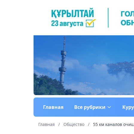
Главная
Все рубрики
Кур
Главная
/
Общество
/
55 км каналов очи