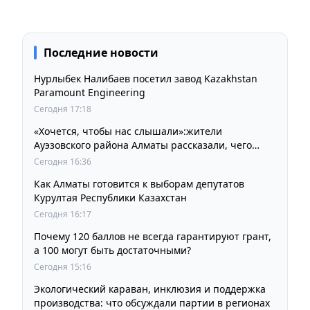
Последние новости
Нурлыбек Налибаев посетил завод Kazakhstan
Paramount Engineering
Сегодня 17:18
«Хочется, чтобы нас слышали»:жители
Ауэзовского района Алматы рассказали, чего
ждут от выборов депутатов Курултая
Сегодня 16:36
Как Алматы готовится к выборам депутатов
Курултая Республики Казахстан
Сегодня 16:17
Почему 120 баллов не всегда гарантируют грант,
а 100 могут быть достаточными?
Сегодня 15:16
Экологический караван, инклюзия и поддержка
производства: что обсуждали партии в регионах