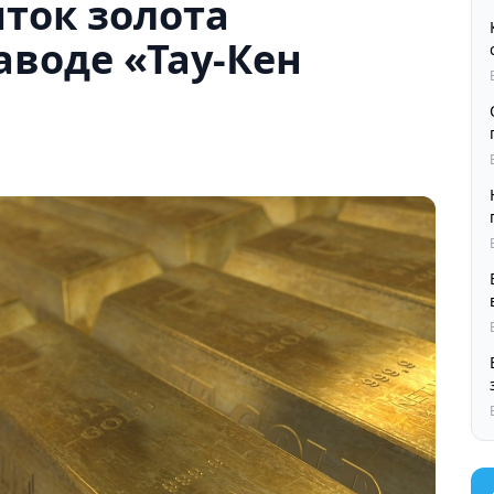
ток золота
аводе «Тау-Кен