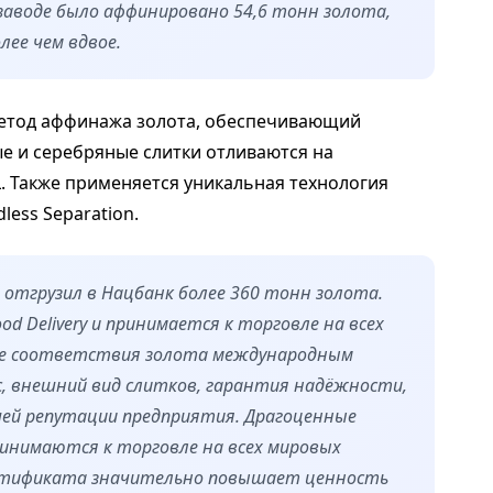
 заводе было аффинировано 54,6 тонн золота,
ее чем вдвое.
метод аффинажа золота, обеспечивающий
ые и серебряные слитки отливаются на
 Также применяется уникальная технология
less Separation.
 отгрузил в Нацбанк более 360 тонн золота.
 Delivery и принимается к торговле на всех
ие соответствия золота международным
с, внешний вид слитков, гарантия надёжности,
ей репутации предприятия. Драгоценные
ринимаются к торговле на всех мировых
ертификата значительно повышает ценность