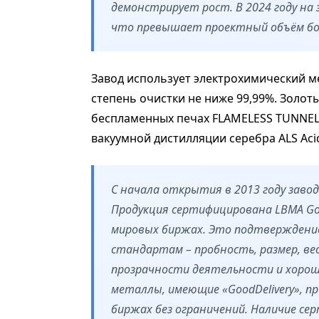
демонстрирует рост. В 2024 году на
что превышает проектный объём бол
Завод использует электрохимический 
степень очистки не ниже 99,99%. Золот
беспламенных печах FLAMELESS TUNNEL.
вакуумной дистилляции серебра ALS Acid
С начала открытия в 2013 году завод
Продукция сертифицирована LBMA Good
мировых биржах. Это подтвержден
стандартам – пробность, размер, ве
прозрачности деятельности и хорош
металлы, имеющие «GoodDelivery», п
биржах без ограничений. Наличие с