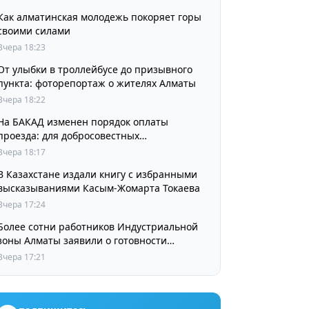
Как алматинская молодежь покоряет горы
своими силами
Вчера 18:23
От улыбки в троллейбусе до призывного
пункта: фоторепортаж о жителях Алматы
Вчера 18:22
На БАКАД изменен порядок оплаты
проезда: для добросовестных
пользователей стоимость остается
Вчера 18:17
прежней
В Казахстане издали книгу с избранными
высказываниями Касым-Жомарта Токаева
Вчера 17:24
Более сотни работников Индустриальной
зоны Алматы заявили о готовности
принять участие в выборах членов
Вчера 17:21
Курылтая