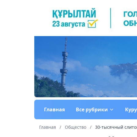
Главная
Все рубрики
Кур
Главная
/
Общество
/
30-тысячный слиток