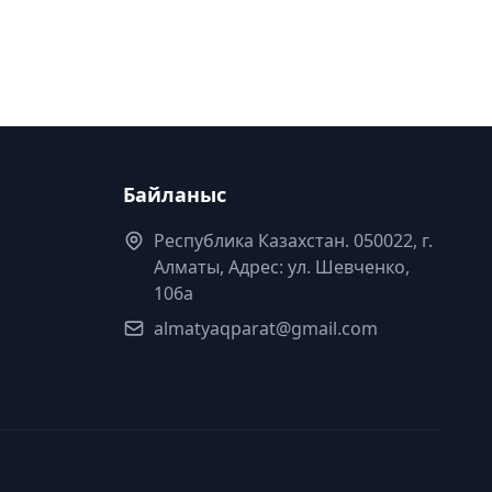
Байланыс
Республика Казахстан. 050022, г.
Алматы, Адрес: ул. Шевченко,
106а
almatyaqparat@gmail.com