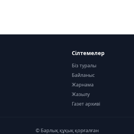
Сілтемелер
Біз туралы
Байланыс
Жарнама
Жазылу
Газет архиві
© Барлық құқық қорғалған