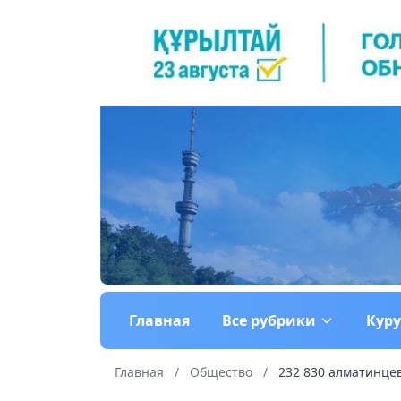
Главная
Все рубрики
Кур
Главная
/
Общество
/
232 830 алматинцев