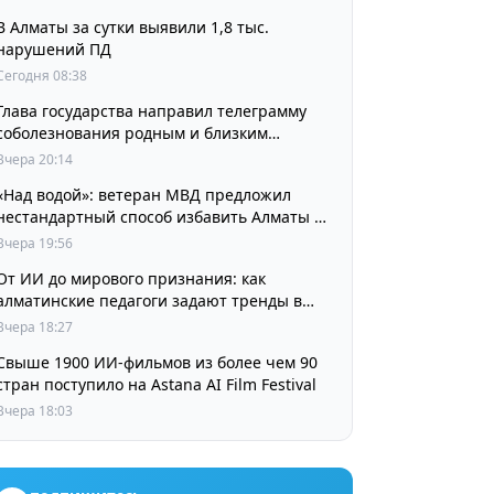
В Алматы за сутки выявили 1,8 тыс.
нарушений ПД
Сегодня 08:38
Глава государства направил телеграмму
соболезнования родным и близким
выдающегося кинорежиссера Ардака
Вчера 20:14
Амиркулова
«Над водой»: ветеран МВД предложил
нестандартный способ избавить Алматы от
пробок и смога
Вчера 19:56
От ИИ до мирового признания: как
алматинские педагоги задают тренды в
изучении языков
Вчера 18:27
Свыше 1900 ИИ-фильмов из более чем 90
стран поступило на Astana AI Film Festival
Вчера 18:03