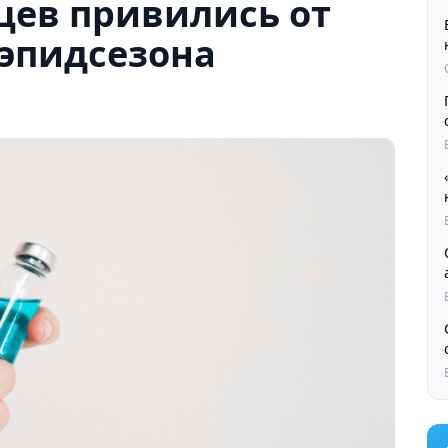
цев привились от
 эпидсезона