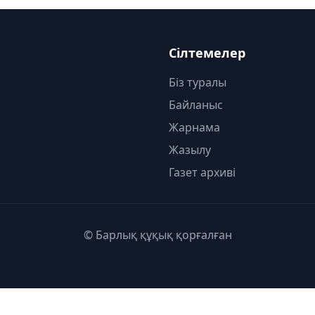
Сілтемелер
Біз туралы
Байланыс
Жарнама
Жазылу
Газет архиві
© Барлық құқық қорғалған