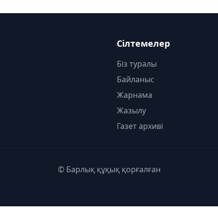
Сілтемелер
Біз туралы
Байланыс
Жарнама
Жазылу
Газет архиві
© Барлық құқық қорғалған