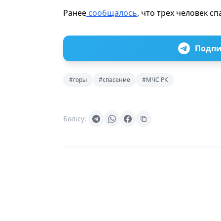
Ранее
сообщалось
, что трех человек с
Подпи
#горы
#спасение
#МЧС РК
Бөлісу: