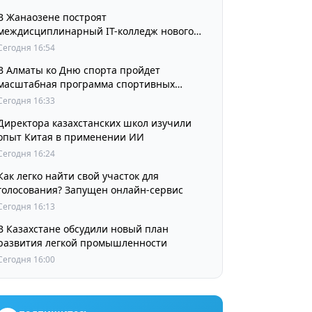
В Жанаозене построят
междисциплинарный IT-колледж нового
поколения
Сегодня 16:54
В Алматы ко Дню спорта пройдет
масштабная программа спортивных
мероприятий
Сегодня 16:33
Директора казахстанских школ изучили
опыт Китая в применении ИИ
Сегодня 16:24
Как легко найти свой участок для
голосования? Запущен онлайн-сервис
Сегодня 16:13
В Казахстане обсудили новый план
развития легкой промышленности
Сегодня 16:00