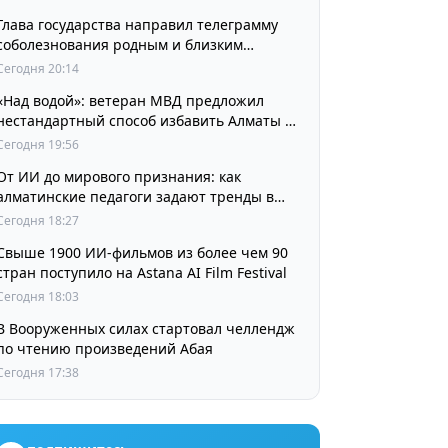
Глава государства направил телеграмму
соболезнования родным и близким
выдающегося кинорежиссера Ардака
Сегодня 20:14
Амиркулова
«Над водой»: ветеран МВД предложил
нестандартный способ избавить Алматы от
пробок и смога
Сегодня 19:56
От ИИ до мирового признания: как
алматинские педагоги задают тренды в
изучении языков
Сегодня 18:27
Свыше 1900 ИИ-фильмов из более чем 90
стран поступило на Astana AI Film Festival
Сегодня 18:03
В Вооруженных силах стартовал челлендж
по чтению произведений Абая
Сегодня 17:38