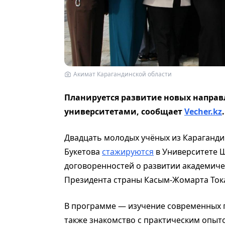
Акимат Карагандинской области
Планируется развитие новых напра
университетами, сообщает
Vecher.kz
Двадцать молодых учёных из Караганди
Букетова
стажируются
в Университете Ш
договоренностей о развитии академиче
Президента страны Касым-Жомарта Тока
В программе — изучение современных п
также знакомство с практическим опыто