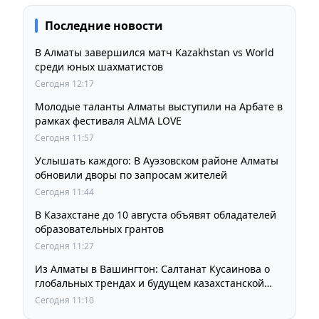
Последние новости
В Алматы завершился матч Kazakhstan vs World
среди юных шахматистов
Сегодня 12:17
Молодые таланты Алматы выступили на Арбате в
рамках фестиваля ALMA LOVE
Сегодня 11:57
Услышать каждого: В Ауэзовском районе Алматы
обновили дворы по запросам жителей
Сегодня 11:44
В Казахстане до 10 августа объявят обладателей
образовательных грантов
Сегодня 11:27
Из Алматы в Вашингтон: Салтанат Кусаинова о
глобальных трендах и будущем казахстанской
школы
Сегодня 11:10