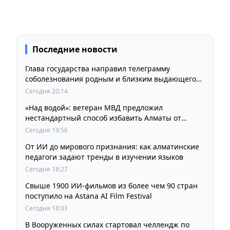
Последние новости
Глава государства направил телеграмму
соболезнования родным и близким выдающегося
кинорежиссера Ардака Амиркулова
Сегодня 20:14
«Над водой»: ветеран МВД предложил
нестандартный способ избавить Алматы от
пробок и смога
Сегодня 19:56
От ИИ до мирового признания: как алматинские
педагоги задают тренды в изучении языков
Сегодня 18:27
Свыше 1900 ИИ-фильмов из более чем 90 стран
поступило на Astana AI Film Festival
Сегодня 18:03
В Вооруженных силах стартовал челлендж по