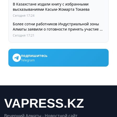
В Казахстане издали книгу с избранными
высказываниями Касым-Жомарта Токаева
Сегодня 17:24
Более сотни работников Индустриальной зоны
Алматы заявили о готовности принять участие в
выборах членов Курылтая
Сегодня 17:21
подпишитесь
Telegram
Вечерний Алматы - Новостной сайт