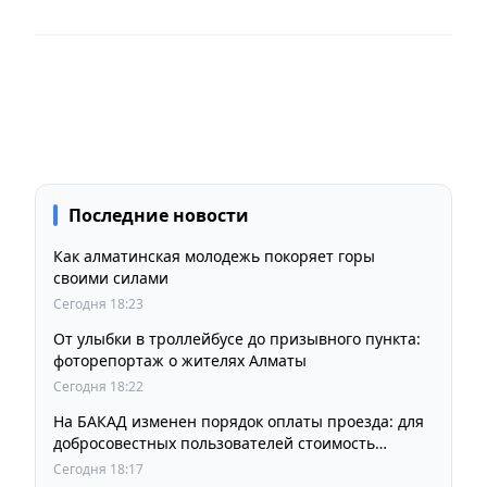
Последние новости
Как алматинская молодежь покоряет горы
своими силами
Сегодня 18:23
От улыбки в троллейбусе до призывного пункта:
фоторепортаж о жителях Алматы
Сегодня 18:22
На БАКАД изменен порядок оплаты проезда: для
добросовестных пользователей стоимость
остается прежней
Сегодня 18:17