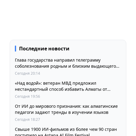
Последние новости
Глава государства направил телеграмму
соболезнования родным и близким выдающегося
кинорежиссера Ардака Амиркулова
Сегодня 20:14
«Над водой»: ветеран МВД предложил
нестандартный способ избавить Алматы от
пробок и смога
Сегодня 19:56
От ИИ до мирового признания: как алматинские
педагоги задают тренды в изучении языков
Сегодня 18:27
Свыше 1900 ИИ-фильмов из более чем 90 стран
поступило на Astana AI Film Festival