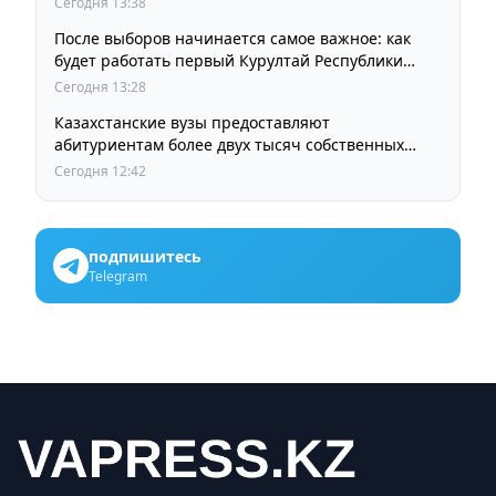
Сегодня 13:38
После выборов начинается самое важное: как
будет работать первый Курултай Республики
Казахстан
Сегодня 13:28
Казахстанские вузы предоставляют
абитуриентам более двух тысяч собственных
образовательных грантов
Сегодня 12:42
подпишитесь
Telegram