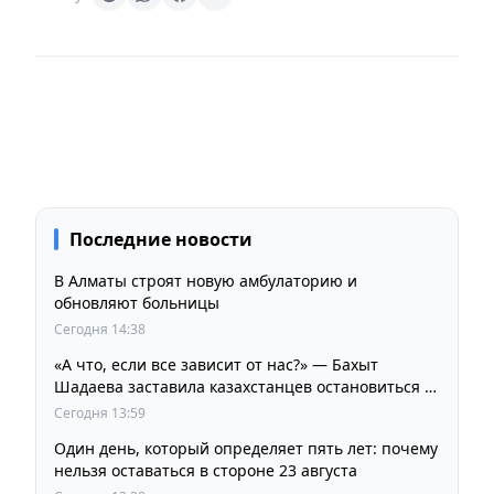
Последние новости
В Алматы строят новую амбулаторию и
обновляют больницы
Сегодня 14:38
«А что, если все зависит от нас?» — Бахыт
Шадаева заставила казахстанцев остановиться и
задуматься
Сегодня 13:59
Один день, который определяет пять лет: почему
нельзя оставаться в стороне 23 августа