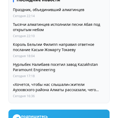
Праздник, объединивший алматинцев
Сегодня 22:14
Тысячи алматинцев исполнили песни Абая под
открытым небом
Сегодня 22:10
Король Бельгии Филипп направил ответное
послание Касым-Жомарту Токаеву
Сегодня 18:04
Нурлыбек Налибаев посетил завод Kazakhstan
Paramount Engineering
Сегодня 17:18
«Хочется, чтобы нас слышали»:жители
Ауэзовского района Алматы рассказали, чего
ждут от выборов депутатов Курултая
Сегодня 16:36
подпишитесь