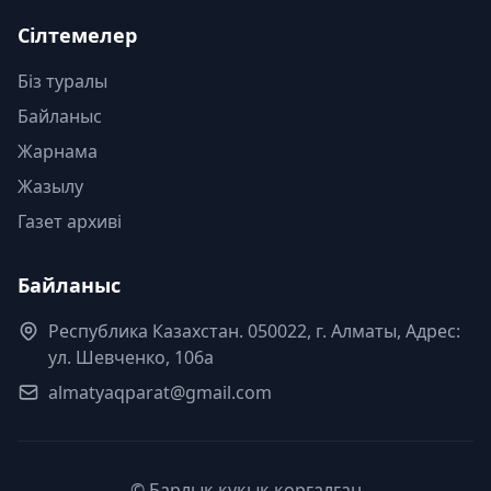
Сілтемелер
Біз туралы
Байланыс
Жарнама
Жазылу
Газет архиві
Байланыс
Республика Казахстан. 050022, г. Алматы, Адрес:
ул. Шевченко, 106а
almatyaqparat@gmail.com
© Барлық құқық қорғалған