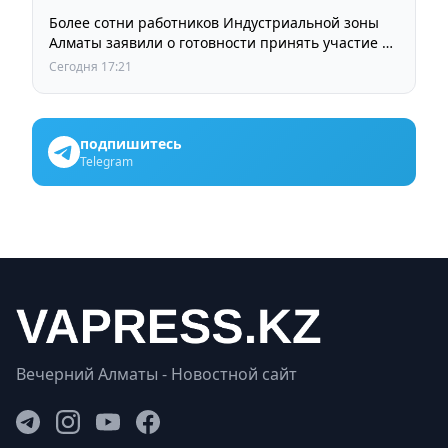
Более сотни работников Индустриальной зоны
Алматы заявили о готовности принять участие в
выборах членов Курылтая
Сегодня 17:21
подпишитесь
Telegram
Вечерний Алматы - Новостной сайт