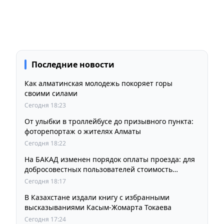
Последние новости
Как алматинская молодежь покоряет горы
своими силами
Сегодня 18:23
От улыбки в троллейбусе до призывного пункта:
фоторепортаж о жителях Алматы
Сегодня 18:22
На БАКАД изменен порядок оплаты проезда: для
добросовестных пользователей стоимость
остается прежней
Сегодня 18:17
В Казахстане издали книгу с избранными
высказываниями Касым-Жомарта Токаева
Сегодня 17:24