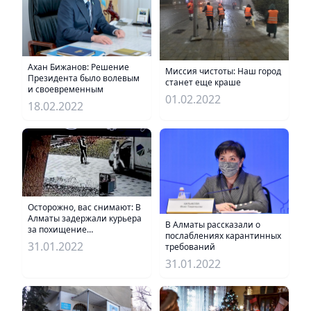
Ахан Бижанов: Решение
Миссия чистоты: Наш город
Президента было волевым
станет еще краше
и своевременным
01.02.2022
18.02.2022
Осторожно, вас снимают: В
Алматы задержали курьера
В Алматы рассказали о
за похищение
послаблениях карантинных
канализационного люка
31.01.2022
требований
31.01.2022