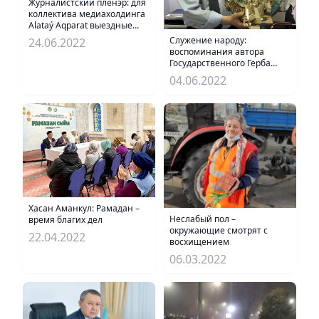
Журналистский пленэр: для
коллектива медиахолдинга
Alataý Aqparat выездные
тимбилдинги на природе
Служение народу:
24.06.2022
уже стали доброй
воспоминания автора
традицией
Государственного Герба
Казахстана
04.06.2022
Хасан Аманкул: Рамадан –
Неслабый пол –
время благих дел
окружающие смотрят с
22.04.2022
восхищением
06.03.2022