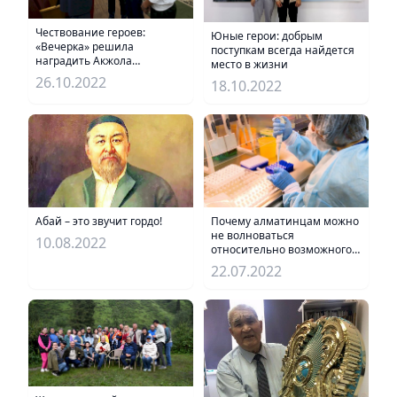
Чествование героев:
Юные герои: добрым
«Вечерка» решила
поступкам всегда найдется
наградить Акжола
место в жизни
Абдыкадыра и Данияра
26.10.2022
18.10.2022
Саке благодарственными
грамотами
Абай – это звучит гордо!
Почему алматинцам можно
не волноваться
10.08.2022
относительно возможного
заражения COVID-19,
22.07.2022
рассказала Тамара
Утаганова