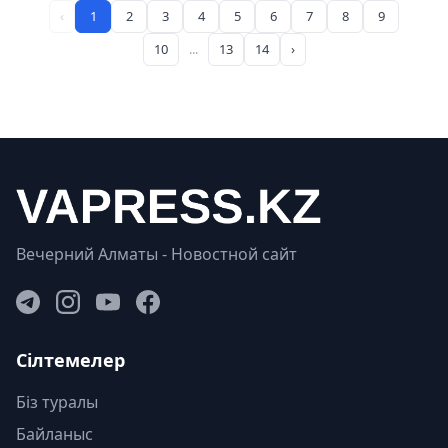
‹
1
2
3
4
5
6
7
8
9
10
...
13
14
›
Вечерний Алматы - Новостной сайт
Сілтемелер
Біз туралы
Байланыс