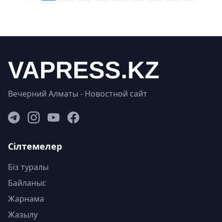
Вечерний Алматы - Новостной сайт
Сілтемелер
Біз туралы
Байланыс
Жарнама
Жазылу