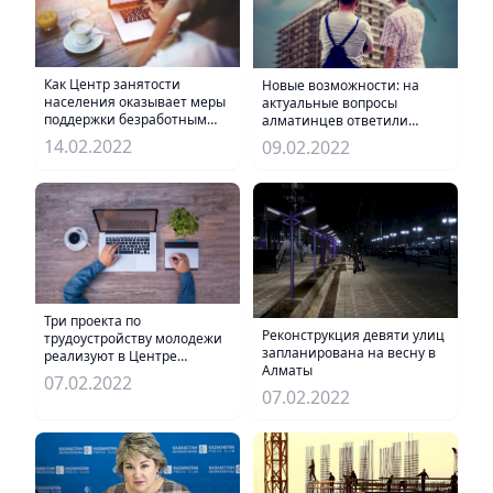
Как Центр занятости
Новые возможности: на
населения оказывает меры
актуальные вопросы
поддержки безработным
алматинцев ответили
горожанам
сотрудники
14.02.2022
09.02.2022
соответствующих ведомств
Три проекта по
Реконструкция девяти улиц
трудоустройству молодежи
запланирована на весну в
реализуют в Центре
Алматы
занятости Алматы
07.02.2022
07.02.2022