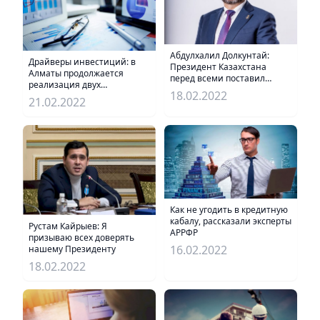
Абдулхалил Долкунтай:
Драйверы инвестиций: в
Президент Казахстана
Алматы продолжается
перед всеми поставил
реализация двух
новые и непростые задачи
18.02.2022
госпрограмм
21.02.2022
Как не угодить в кредитную
кабалу, рассказали эксперты
Рустам Кайрыев: Я
АРРФР
призываю всех доверять
16.02.2022
нашему Президенту
18.02.2022