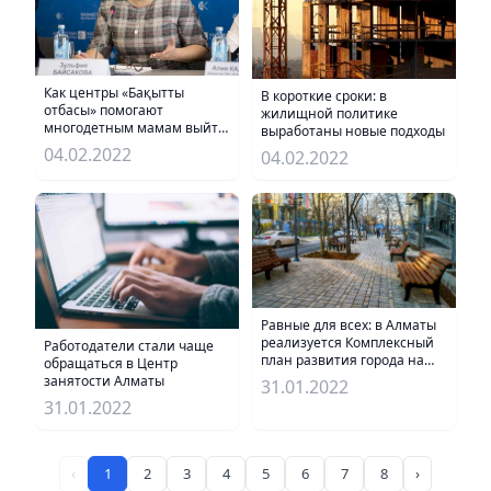
Как центры «Бақытты
В короткие сроки: в
отбасы» помогают
жилищной политике
многодетным мамам выйти
выработаны новые подходы
из трудной жизненной
04.02.2022
04.02.2022
ситуации
Равные для всех: в Алматы
реализуется Комплексный
Работодатели стали чаще
план развития города на
обращаться в Центр
2020–2024 годы
занятости Алматы
31.01.2022
31.01.2022
‹
1
2
3
4
5
6
7
8
›