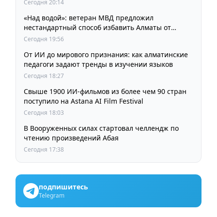
кинорежиссера Ардака Амиркулова
Сегодня 20:14
«Над водой»: ветеран МВД предложил
нестандартный способ избавить Алматы от
пробок и смога
Сегодня 19:56
От ИИ до мирового признания: как алматинские
педагоги задают тренды в изучении языков
Сегодня 18:27
Свыше 1900 ИИ-фильмов из более чем 90 стран
поступило на Astana AI Film Festival
Сегодня 18:03
В Вооруженных силах стартовал челлендж по
чтению произведений Абая
Сегодня 17:38
подпишитесь
Telegram