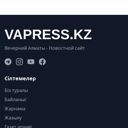
Вечерний Алматы - Новостной сайт
Сілтемелер
Біз туралы
Байланыс
Жарнама
Жазылу
Газет архиві