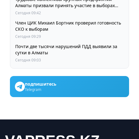
Алматы призвали принять участие в выборах
членов Курултая
Сегодня 09:42
Член ЦИК Михаил Бортник проверил готовность
СКО к выборам
Сегодня 09:29
Почти две тысячи нарушений ПДД выявили за
сутки в Алматы
Сегодня 09:03
подпишитесь
Telegram