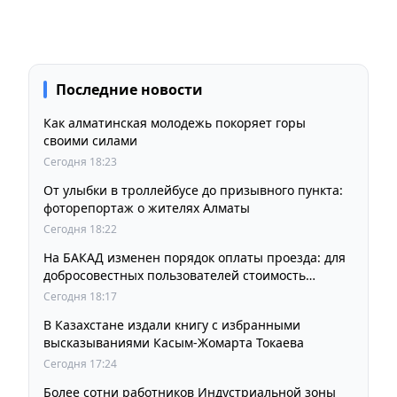
Последние новости
Как алматинская молодежь покоряет горы
своими силами
Сегодня 18:23
От улыбки в троллейбусе до призывного пункта:
фоторепортаж о жителях Алматы
Сегодня 18:22
На БАКАД изменен порядок оплаты проезда: для
добросовестных пользователей стоимость
остается прежней
Сегодня 18:17
В Казахстане издали книгу с избранными
высказываниями Касым-Жомарта Токаева
Сегодня 17:24
Более сотни работников Индустриальной зоны