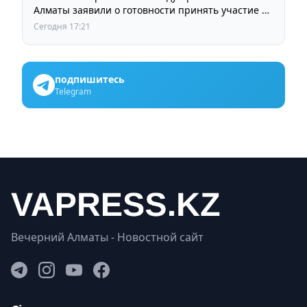
Алматы заявили о готовности принять участие в
выборах членов Курылтая
Сегодня 17:21
подпишитесь
Telegram
Вечерний Алматы - Новостной сайт