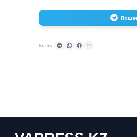
Подпи
Бөлісу: