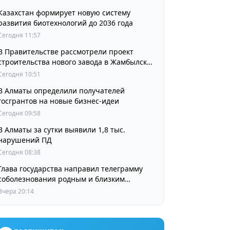
Казахстан формирует новую систему
развития биотехнологий до 2036 года
Сегодня 11:57
В Правительстве рассмотрели проект
строительства нового завода в Жамбылской
области
Сегодня 10:51
В Алматы определили получателей
госгрантов на новые бизнес-идеи
Сегодня 09:58
В Алматы за сутки выявили 1,8 тыс.
нарушений ПД
Сегодня 08:38
Глава государства направил телеграмму
соболезнования родным и близким
выдающегося кинорежиссера Ардака
Вчера 20:14
Амиркулова