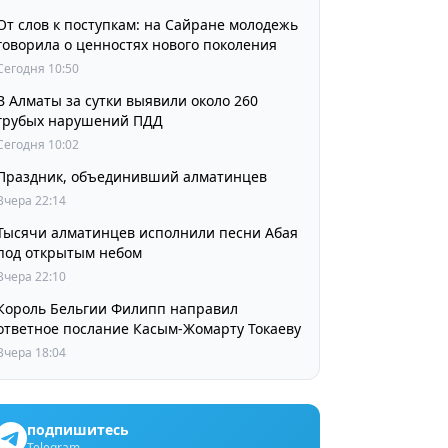
От слов к поступкам: на Сайране молодежь
говорила о ценностях нового поколения
Сегодня 10:50
В Алматы за сутки выявили около 260
грубых нарушений ПДД
Сегодня 10:02
Праздник, объединивший алматинцев
Вчера 22:14
Тысячи алматинцев исполнили песни Абая
под открытым небом
Вчера 22:10
Король Бельгии Филипп направил
ответное послание Касым-Жомарту Токаеву
Вчера 18:04
подпишитесь
Telegram