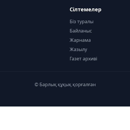
Сілтемелер
Біз туралы
Байланыс
Жарнама
Жазылу
Газет архиві
© Барлық құқық қорғалған