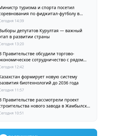
Министр туризма и спорта посетил
соревнования по фиджитал-футболу в
рамках «Игр Будущего 2026»
Сегодня 14:39
Выборы депутатов Курултая — важный
этап в развитии страны
Сегодня 13:20
В Правительстве обсудили торгово-
экономическое сотрудничество с рядом
стран
Сегодня 12:42
Казахстан формирует новую систему
развития биотехнологий до 2036 года
Сегодня 11:57
В Правительстве рассмотрели проект
строительства нового завода в Жамбылской
области
Сегодня 10:51