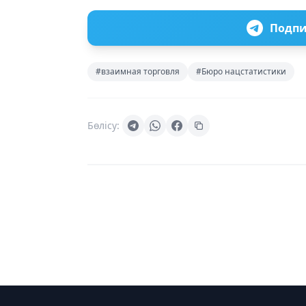
Подпи
#взаимная торговля
#Бюро нацстатистики
Бөлісу: