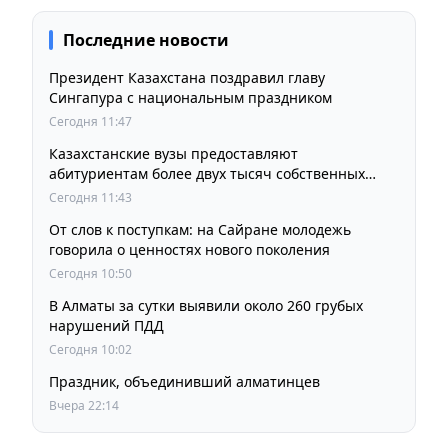
Последние новости
Президент Казахстана поздравил главу
Сингапура с национальным праздником
Сегодня 11:47
Казахстанские вузы предоставляют
абитуриентам более двух тысяч собственных
образовательных грантов
Сегодня 11:43
От слов к поступкам: на Сайране молодежь
говорила о ценностях нового поколения
Сегодня 10:50
В Алматы за сутки выявили около 260 грубых
нарушений ПДД
Сегодня 10:02
Праздник, объединивший алматинцев
Вчера 22:14