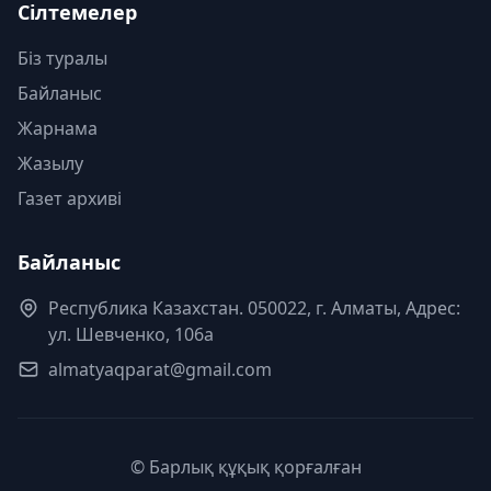
Сілтемелер
Біз туралы
Байланыс
Жарнама
Жазылу
Газет архиві
Байланыс
Республика Казахстан. 050022, г. Алматы, Адрес:
ул. Шевченко, 106а
almatyaqparat@gmail.com
© Барлық құқық қорғалған