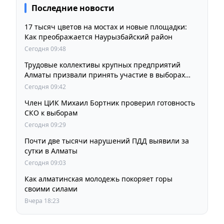
Последние новости
17 тысяч цветов на мостах и новые площадки:
Как преображается Наурызбайский район
Сегодня 09:48
Трудовые коллективы крупных предприятий
Алматы призвали принять участие в выборах
членов Курултая
Сегодня 09:42
Член ЦИК Михаил Бортник проверил готовность
СКО к выборам
Сегодня 09:29
Почти две тысячи нарушений ПДД выявили за
сутки в Алматы
Сегодня 09:03
Как алматинская молодежь покоряет горы
своими силами
Вчера 18:23