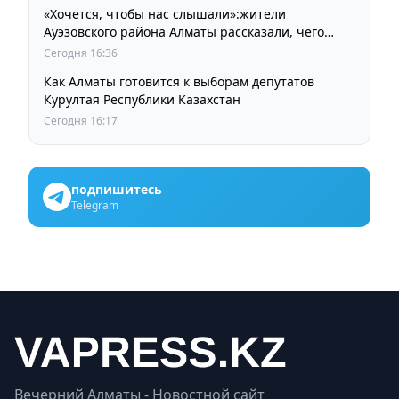
«Хочется, чтобы нас слышали»:жители
Ауэзовского района Алматы рассказали, чего
ждут от выборов депутатов Курултая
Сегодня 16:36
Как Алматы готовится к выборам депутатов
Курултая Республики Казахстан
Сегодня 16:17
подпишитесь
Telegram
Вечерний Алматы - Новостной сайт