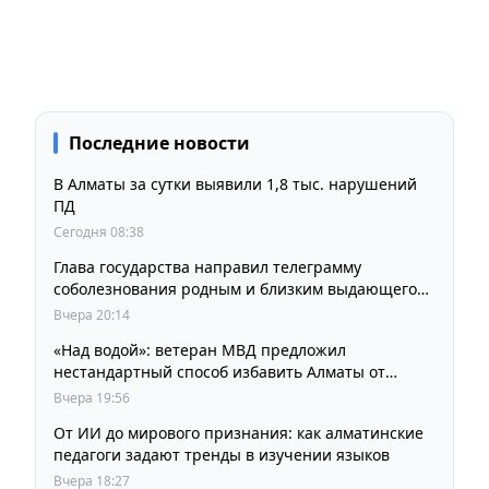
Последние новости
В Алматы за сутки выявили 1,8 тыс. нарушений
ПД
Сегодня 08:38
Глава государства направил телеграмму
соболезнования родным и близким выдающегося
кинорежиссера Ардака Амиркулова
Вчера 20:14
«Над водой»: ветеран МВД предложил
нестандартный способ избавить Алматы от
пробок и смога
Вчера 19:56
От ИИ до мирового признания: как алматинские
педагоги задают тренды в изучении языков
Вчера 18:27