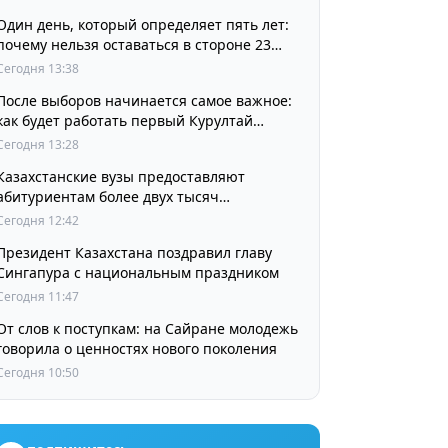
Один день, который определяет пять лет:
почему нельзя оставаться в стороне 23
августа
Сегодня 13:38
После выборов начинается самое важное:
как будет работать первый Курултай
Республики Казахстан
Сегодня 13:28
Казахстанские вузы предоставляют
абитуриентам более двух тысяч
собственных образовательных грантов
Сегодня 12:42
Президент Казахстана поздравил главу
Сингапура с национальным праздником
Сегодня 11:47
От слов к поступкам: на Сайране молодежь
говорила о ценностях нового поколения
Сегодня 10:50