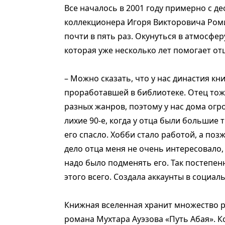
Все началось в 2001 году примерно с д
коллекционера Игоря Викторовича Роми
почти в пять раз. Окунуться в атмосфе
которая уже несколько лет помогает отц
– Можно сказать, что у нас династия кн
проработавшей в библиотеке. Отец тож
разных жанров, поэтому у нас дома огро
лихие 90-е, когда у отца были большие
его спасло. Хобби стало работой, а поз
дело отца меня не очень интересовало, 
надо было подменять его. Так постепен
этого всего. Создала аккаунты в социа
Книжная вселенная хранит множество р
романа Мухтара Ауэзова «Путь Абая». Кс