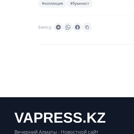
#коллекция
#букинист
Бөлісу:
Вечерний Алматы - Новостной сайт