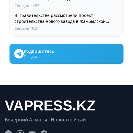
Сегодня 11:57
В Правительстве рассмотрели проект
строительства нового завода в Жамбылской
области
Сегодня 10:51
подпишитесь
Telegram
Вечерний Алматы - Новостной сайт