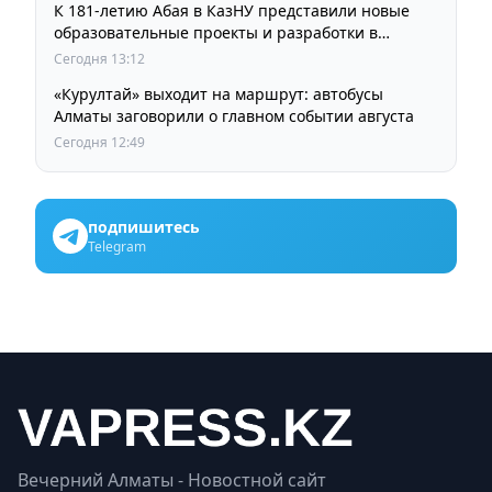
К 181-летию Абая в КазНУ представили новые
образовательные проекты и разработки в
области абаеведения
Сегодня 13:12
«Курултай» выходит на маршрут: автобусы
Алматы заговорили о главном событии августа
Сегодня 12:49
подпишитесь
Telegram
Вечерний Алматы - Новостной сайт