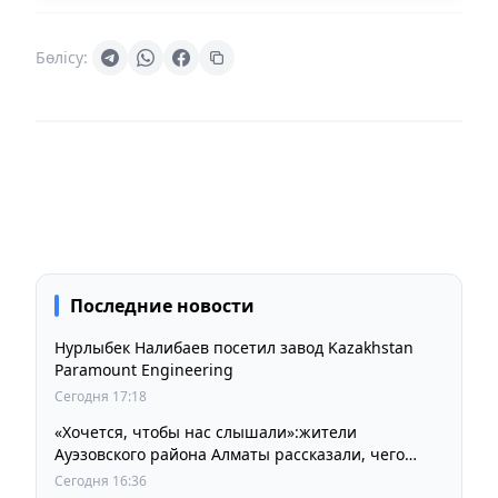
Бөлісу:
Последние новости
Нурлыбек Налибаев посетил завод Kazakhstan
Paramount Engineering
Сегодня 17:18
«Хочется, чтобы нас слышали»:жители
Ауэзовского района Алматы рассказали, чего
ждут от выборов депутатов Курултая
Сегодня 16:36