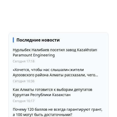
Последние новости
Нурлыбек Налибаев посетил завод Kazakhstan
Paramount Engineering
Сегодня 17:18
«Хочется, чтобы нас слышали»:жители
Ауэзовского района Алматы рассказали, чего
ждут от выборов депутатов Курултая
Сегодня 16:36
Как Алматы готовится к выборам депутатов
Курултая Республики Казахстан
Сегодня 16:17
Почему 120 баллов не всегда гарантируют грант,
а 100 могут быть достаточными?