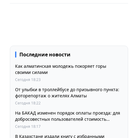
Последние новости
Как алматинская молодежь покоряет горы
своими силами
Сегодня 18:23
От улыбки в троллейбусе до призывного пункта:
фоторепортаж о жителях Алматы
Сегодня 18:22
На БАКАД изменен порядок оплаты проезда: для
добросовестных пользователей стоимость
остается прежней
Сегодня 18:17
В Казахстане издали книгу с избранными