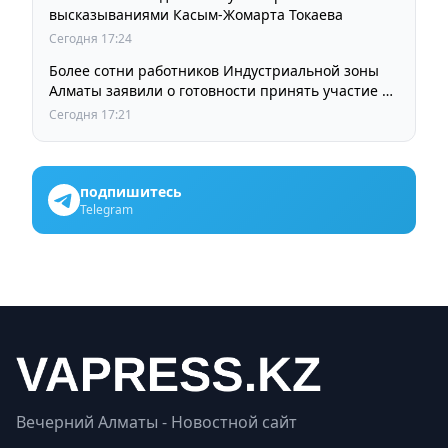
высказываниями Касым-Жомарта Токаева
Сегодня 17:24
Более сотни работников Индустриальной зоны
Алматы заявили о готовности принять участие в
выборах членов Курылтая
Сегодня 17:21
подпишитесь
Telegram
Вечерний Алматы - Новостной сайт