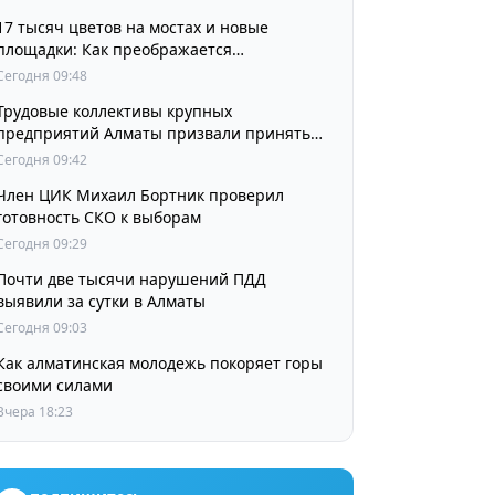
17 тысяч цветов на мостах и новые
площадки: Как преображается
Наурызбайский район
Сегодня 09:48
Трудовые коллективы крупных
предприятий Алматы призвали принять
участие в выборах членов Курултая
Сегодня 09:42
Член ЦИК Михаил Бортник проверил
готовность СКО к выборам
Сегодня 09:29
Почти две тысячи нарушений ПДД
выявили за сутки в Алматы
Сегодня 09:03
Как алматинская молодежь покоряет горы
своими силами
Вчера 18:23