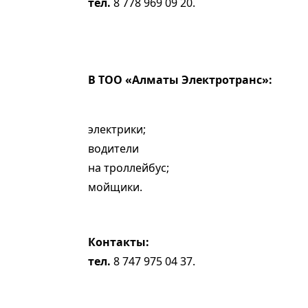
тел.
8 778 969 09 20.
В TOO «Алматы Электротранс»:
электрики;
водители
на троллейбус;
мойщики.
Контакты:
тел.
8 747 975 04 37.