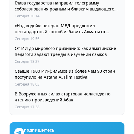
Глава государства направил телеграмму
соболезнования родным и близким выдающегося
кинорежиссера Ардака Амиркулова
Сегодня 20:14
«Над водой»: ветеран МВД предложил
нестандартный способ избавить Алматы от
пробок и смога
Сегодня 19:56
От ИИ до мирового признания: как алматинские
педагоги задают тренды в изучении языков
Сегодня 18:27
Свыше 1900 ИИ-фильмов из более чем 90 стран
поступило на Astana AI Film Festival
Сегодня 18:03
В Вооруженных силах стартовал челлендж по
чтению произведений Абая
Сегодня 17:38
подпишитесь