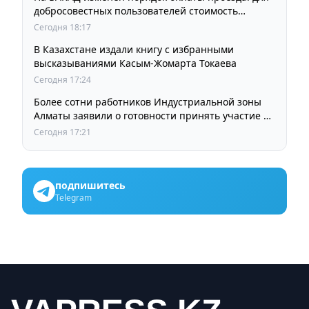
добросовестных пользователей стоимость
остается прежней
Сегодня 18:17
В Казахстане издали книгу с избранными
высказываниями Касым-Жомарта Токаева
Сегодня 17:24
Более сотни работников Индустриальной зоны
Алматы заявили о готовности принять участие в
выборах членов Курылтая
Сегодня 17:21
подпишитесь
Telegram