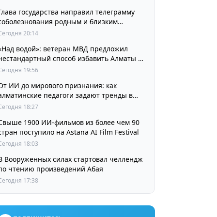
Глава государства направил телеграмму
соболезнования родным и близким
выдающегося кинорежиссера Ардака
Сегодня 20:14
Амиркулова
«Над водой»: ветеран МВД предложил
нестандартный способ избавить Алматы от
пробок и смога
Сегодня 19:56
От ИИ до мирового признания: как
алматинские педагоги задают тренды в
изучении языков
Сегодня 18:27
Свыше 1900 ИИ-фильмов из более чем 90
стран поступило на Astana AI Film Festival
Сегодня 18:03
В Вооруженных силах стартовал челлендж
по чтению произведений Абая
Сегодня 17:38