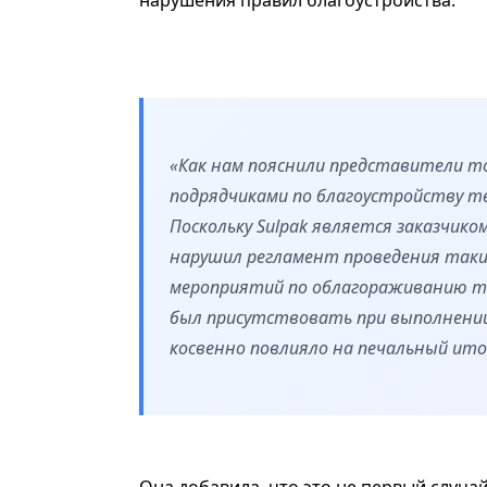
«Как нам пояснили представители торг
подрядчиками по благоустройству те
Поскольку Sulpak является заказчико
нарушил регламент проведения таких
мероприятий по облагораживанию те
был присутствовать при выполнении
косвенно повлияло на печальный итог 
Она добавила, что это не первый случа