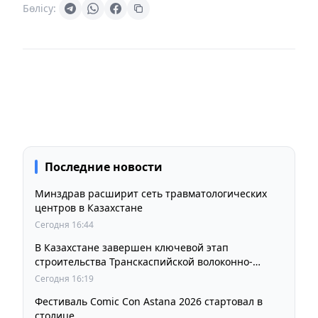
Бөлісу:
Последние новости
Минздрав расширит сеть травматологических
центров в Казахстане
Сегодня 16:44
В Казахстане завершен ключевой этап
строительства Транскаспийской волоконно-
оптической линии связи
Сегодня 16:19
Фестиваль Comic Con Astana 2026 стартовал в
столице