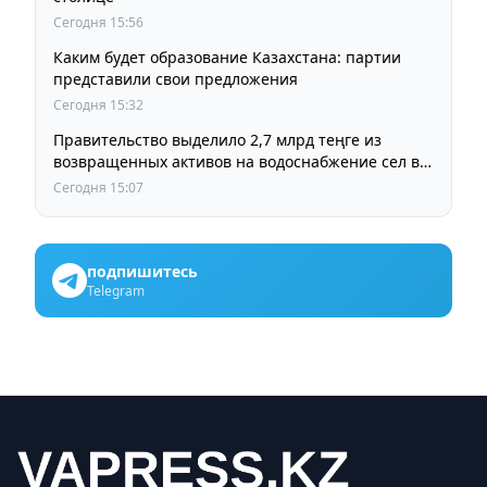
Сегодня 15:56
Каким будет образование Казахстана: партии
представили свои предложения
Сегодня 15:32
Правительство выделило 2,7 млрд теңге из
возвращенных активов на водоснабжение сел в
СКО
Сегодня 15:07
подпишитесь
Telegram