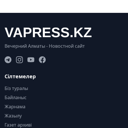
Вечерний Алматы - Новостной сайт
Сілтемелер
Біз туралы
Байланыс
Жарнама
Жазылу
Газет архиві