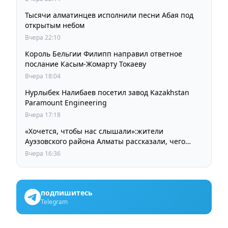
Тысячи алматинцев исполнили песни Абая под
открытым небом
Вчера 22:10
Король Бельгии Филипп направил ответное
послание Касым-Жомарту Токаеву
Вчера 18:04
Нурлыбек Налибаев посетил завод Kazakhstan
Paramount Engineering
Вчера 17:18
«Хочется, чтобы нас слышали»:жители
Ауэзовского района Алматы рассказали, чего
ждут от выборов депутатов Курултая
Вчера 16:36
подпишитесь
Telegram