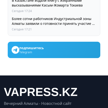
В Казахстане издали книгу с избранными
высказываниями Касым-Жомарта Токаева
Сегодня 17:24
Более сотни работников Индустриальной зоны
Алматы заявили о готовности принять участие в
выборах членов Курылтая
Сегодня 17:21
подпишитесь
Telegram
Вечерний Алматы - Новостной сайт