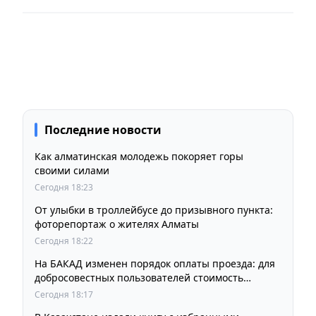
Последние новости
Как алматинская молодежь покоряет горы
своими силами
Сегодня 18:23
От улыбки в троллейбусе до призывного пункта:
фоторепортаж о жителях Алматы
Сегодня 18:22
На БАКАД изменен порядок оплаты проезда: для
добросовестных пользователей стоимость
остается прежней
Сегодня 18:17