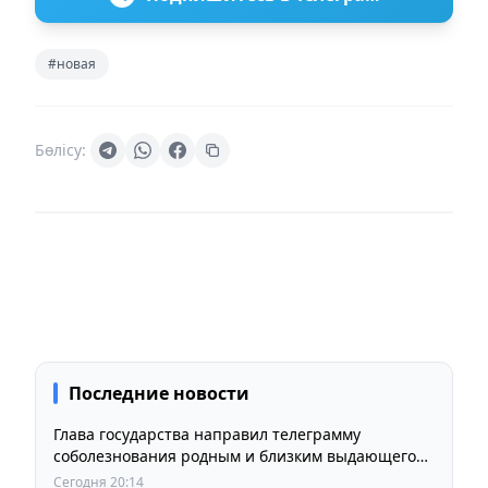
#новая
Бөлісу:
Последние новости
Глава государства направил телеграмму
соболезнования родным и близким выдающегося
кинорежиссера Ардака Амиркулова
Сегодня 20:14