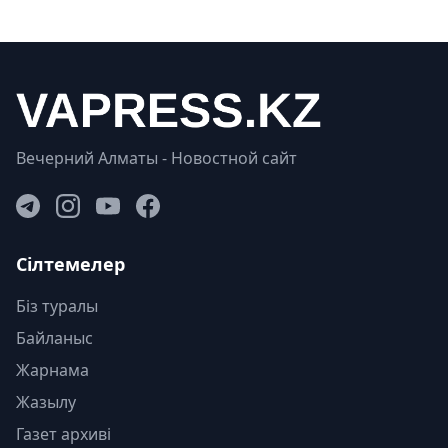
Вечерний Алматы - Новостной сайт
Сілтемелер
Біз туралы
Байланыс
Жарнама
Жазылу
Газет архиві