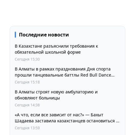
Последние новости
В Казахстане разъяснили требования к
обязательной школьной форме
Сегодня 15:30
В Алматы в рамках празднования Дня спорта
прошли танцевальные баттлы Red Bull Dance
Your Style
Сегодня 15:18
В Алматы строят новую амбулаторию и
обновляют больницы
Сегодня 14:38
«А что, если все зависит от нас?» — Бахыт
Шадаева заставила казахстанцев остановиться и
задуматься
Сегодня 13:59