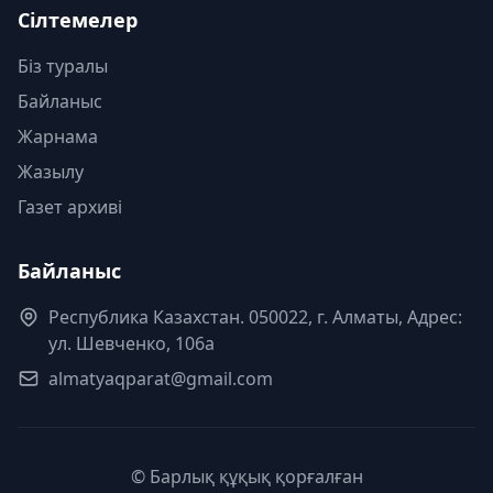
Сілтемелер
Біз туралы
Байланыс
Жарнама
Жазылу
Газет архиві
Байланыс
Республика Казахстан. 050022, г. Алматы, Адрес:
ул. Шевченко, 106а
almatyaqparat@gmail.com
© Барлық құқық қорғалған