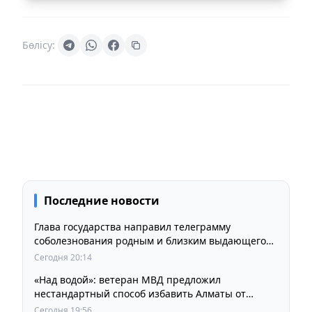
Бөлісу:
Последние новости
Глава государства направил телеграмму
соболезнования родным и близким выдающегося
кинорежиссера Ардака Амиркулова
Сегодня 20:14
«Над водой»: ветеран МВД предложил
нестандартный способ избавить Алматы от
пробок и смога
Сегодня 19:56