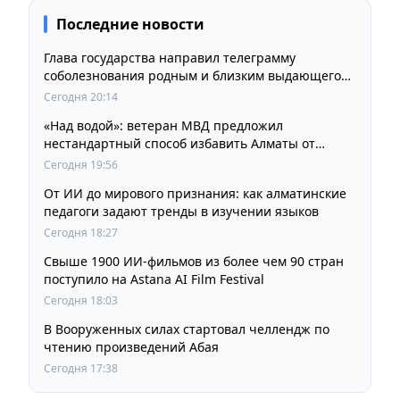
Последние новости
Глава государства направил телеграмму
соболезнования родным и близким выдающегося
кинорежиссера Ардака Амиркулова
Сегодня 20:14
«Над водой»: ветеран МВД предложил
нестандартный способ избавить Алматы от
пробок и смога
Сегодня 19:56
От ИИ до мирового признания: как алматинские
педагоги задают тренды в изучении языков
Сегодня 18:27
Свыше 1900 ИИ-фильмов из более чем 90 стран
поступило на Astana AI Film Festival
Сегодня 18:03
В Вооруженных силах стартовал челлендж по
чтению произведений Абая
Сегодня 17:38