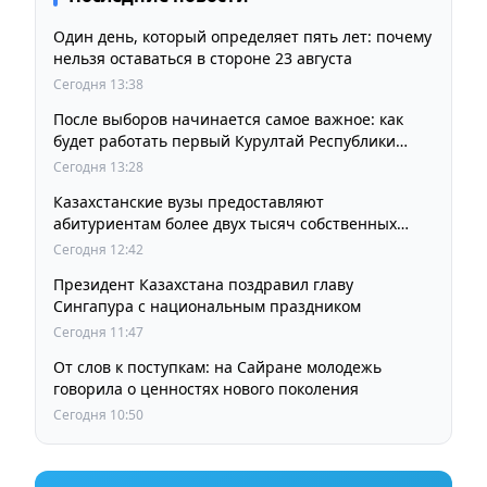
Один день, который определяет пять лет: почему
нельзя оставаться в стороне 23 августа
Сегодня 13:38
После выборов начинается самое важное: как
будет работать первый Курултай Республики
Казахстан
Сегодня 13:28
Казахстанские вузы предоставляют
абитуриентам более двух тысяч собственных
образовательных грантов
Сегодня 12:42
Президент Казахстана поздравил главу
Сингапура с национальным праздником
Сегодня 11:47
От слов к поступкам: на Сайране молодежь
говорила о ценностях нового поколения
Сегодня 10:50