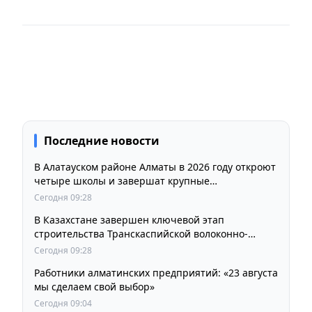
Последние новости
В Алатауском районе Алматы в 2026 году откроют
четыре школы и завершат крупные
инфраструктурные проекты
Сегодня 09:28
В Казахстане завершен ключевой этап
строительства Транскаспийской волоконно-
оптической линии связи
Сегодня 09:28
Работники алматинских предприятий: «23 августа
мы сделаем свой выбор»
Сегодня 09:04